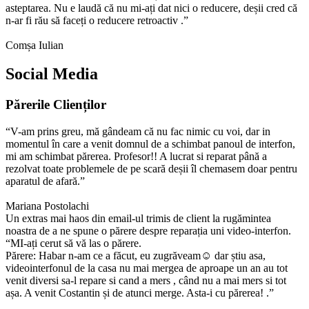
asteptarea. Nu e laudă că nu mi-ați dat nici o reducere, deșii cred că
n-ar fi rău să faceți o reducere retroactiv .”
Comșa Iulian
Social Media
Părerile Clienților
“V-am prins greu, mă gândeam că nu fac nimic cu voi, dar in
momentul în care a venit domnul de a schimbat panoul de interfon,
mi am schimbat părerea. Profesor!! A lucrat si reparat până a
rezolvat toate problemele de pe scară deșii îl chemasem doar pentru
aparatul de afară.”
Mariana Postolachi
Un extras mai haos din email-ul trimis de client la rugămintea
noastra de a ne spune o părere despre reparația uni video-interfon.
“MI-ați cerut să vă las o părere.
Părere: Habar n-am ce a făcut, eu zugrăveam☺ dar știu asa,
videointerfonul de la casa nu mai mergea de aproape un an au tot
venit diversi sa-l repare si cand a mers , când nu a mai mers si tot
așa. A venit Costantin și de atunci merge. Asta-i cu părerea! .”