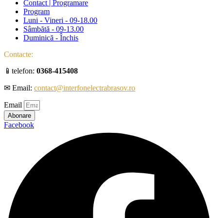
Contact | Programare
Program
Luni - Vineri - 09-18.00
Sâmbătă - 09-13.00
Duminică - Închis
Contacte:
📱telefon:
0368-415408
✉ Email:
contact@interfonelectrabrasov.ro
Email
Abonare
Facebook