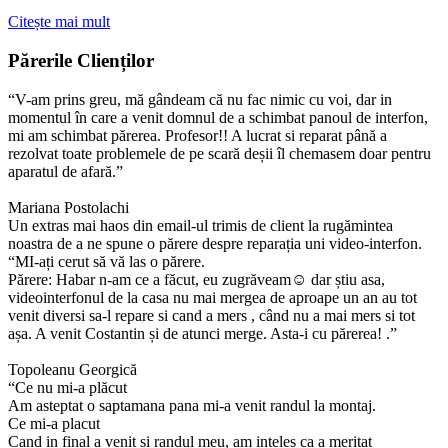
Citește mai mult
Părerile Clienților
“V-am prins greu, mă gândeam că nu fac nimic cu voi, dar in
momentul în care a venit domnul de a schimbat panoul de interfon,
mi am schimbat părerea. Profesor!! A lucrat si reparat până a
rezolvat toate problemele de pe scară deșii îl chemasem doar pentru
aparatul de afară.”
Mariana Postolachi
Un extras mai haos din email-ul trimis de client la rugămintea
noastra de a ne spune o părere despre reparația uni video-interfon.
“MI-ați cerut să vă las o părere.
Părere: Habar n-am ce a făcut, eu zugrăveam☺ dar știu asa,
videointerfonul de la casa nu mai mergea de aproape un an au tot
venit diversi sa-l repare si cand a mers , când nu a mai mers si tot
așa. A venit Costantin și de atunci merge. Asta-i cu părerea! .”
Topoleanu Georgică
“Ce nu mi-a plăcut
Am asteptat o saptamana pana mi-a venit randul la montaj.
Ce mi-a placut
Cand in final a venit si randul meu, am inteles ca a meritat