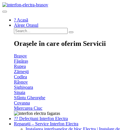
Sari
la
conținut
? Acasă
Alege Orasul
Orașele în care oferim Servicii
Brașov
Făgăraș
Rupea
Zărnești
Codlea
Râșnov
Sighișoara
Sinaia
Sfântu Gheorghe
Covasna
Miercurea Ciuc
?‍? Defecțiuni Interfon Electra
Reparații – Service Interfon Electra
Instalarea interfoanelor de bloc Electra | Instalare de