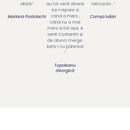
afară.”
au tot venit diversi
retroactiv .”
sa-l repare si
cand a mers ,
Mariana Postolachi
Comșa Iulian
când nu a mai
mers si tot așa. A
venit Costantin și
de atunci merge.
Asta-i cu părerea!
.”
Topoleanu
Georgică