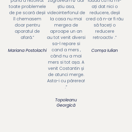
până a rezolvat
zugrăveam☺ dar
laudă că nu mi-
toate problemele
știu asa,
ați dat nici o
de pe scară deșii
videointerfonul de
reducere, deșii
îl chemasem
la casa nu mai
cred că n-ar fi rău
doar pentru
mergea de
să faceți o
aparatul de
aproape un an
reducere
afară.”
au tot venit diversi
retroactiv .”
sa-l repare si
cand a mers ,
Mariana Postolachi
Comșa Iulian
când nu a mai
mers si tot așa. A
venit Costantin și
de atunci merge.
Asta-i cu părerea!
.”
Topoleanu
Georgică