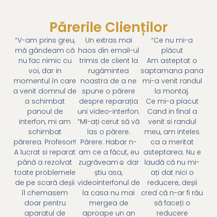
Părerile Clienților
“V-am prins greu,
Un extras mai
“Ce nu mi-a
mă gândeam că
haos din email-ul
plăcut
nu fac nimic cu
trimis de client la
Am asteptat o
voi, dar in
rugămintea
saptamana pana
momentul în care
noastra de a ne
mi-a venit randul
a venit domnul de
spune o părere
la montaj.
a schimbat
despre reparația
Ce mi-a placut
panoul de
uni video-interfon.
Cand in final a
interfon, mi am
“MI-ați cerut să vă
venit si randul
schimbat
las o părere.
meu, am inteles
părerea. Profesor!!
Părere: Habar n-
ca a meritat
A lucrat si reparat
am ce a făcut, eu
asteptarea. Nu e
până a rezolvat
zugrăveam☺ dar
laudă că nu mi-
toate problemele
știu asa,
ați dat nici o
de pe scară deșii
videointerfonul de
reducere, deșii
îl chemasem
la casa nu mai
cred că n-ar fi rău
doar pentru
mergea de
să faceți o
aparatul de
aproape un an
reducere