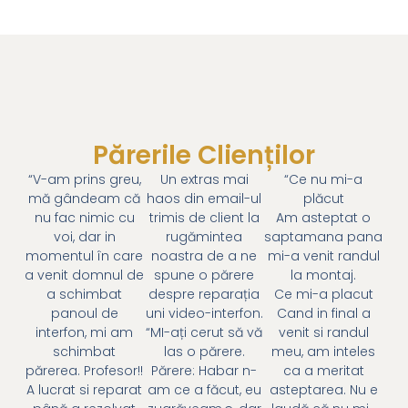
Părerile Clienților
“V-am prins greu,
Un extras mai
“Ce nu mi-a
mă gândeam că
haos din email-ul
plăcut
nu fac nimic cu
trimis de client la
Am asteptat o
voi, dar in
rugămintea
saptamana pana
momentul în care
noastra de a ne
mi-a venit randul
a venit domnul de
spune o părere
la montaj.
a schimbat
despre reparația
Ce mi-a placut
panoul de
uni video-interfon.
Cand in final a
interfon, mi am
“MI-ați cerut să vă
venit si randul
schimbat
las o părere.
meu, am inteles
părerea. Profesor!!
Părere: Habar n-
ca a meritat
A lucrat si reparat
am ce a făcut, eu
asteptarea. Nu e