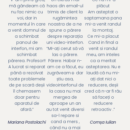
mă gândeam că
haos din email-ul
plăcut
nu fac nimic cu
trimis de client la
Am asteptat o
voi, dar in
rugămintea
saptamana pana
momentul în care
noastra de a ne
mi-a venit randul
a venit domnul de
spune o părere
la montaj.
a schimbat
despre reparația
Ce mi-a placut
panoul de
uni video-interfon.
Cand in final a
interfon, mi am
“MI-ați cerut să vă
venit si randul
schimbat
las o părere.
meu, am inteles
părerea. Profesor!!
Părere: Habar n-
ca a meritat
A lucrat si reparat
am ce a făcut, eu
asteptarea. Nu e
până a rezolvat
zugrăveam☺ dar
laudă că nu mi-
toate problemele
știu asa,
ați dat nici o
de pe scară deșii
videointerfonul de
reducere, deșii
îl chemasem
la casa nu mai
cred că n-ar fi rău
doar pentru
mergea de
să faceți o
aparatul de
aproape un an
reducere
afară.”
au tot venit diversi
retroactiv .”
sa-l repare si
cand a mers ,
Mariana Postolachi
Comșa Iulian
când nu a mai