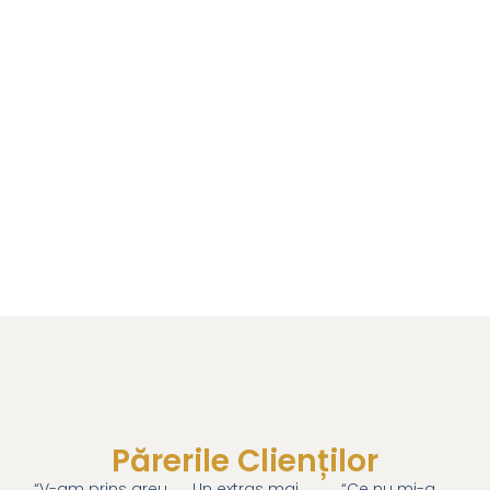
Părerile Clienților
“V-am prins greu,
Un extras mai
“Ce nu mi-a