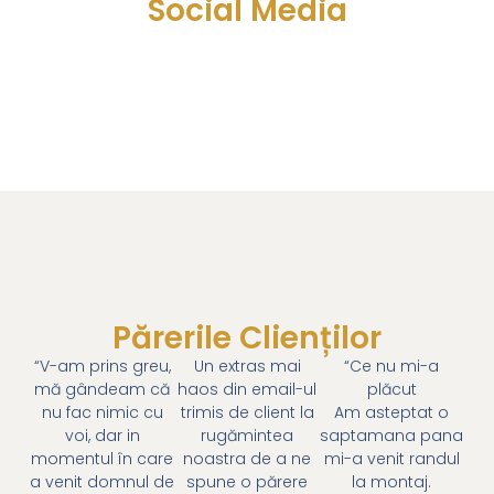
Social Media
Părerile Clienților
“V-am prins greu,
Un extras mai
“Ce nu mi-a
mă gândeam că
haos din email-ul
plăcut
nu fac nimic cu
trimis de client la
Am asteptat o
voi, dar in
rugămintea
saptamana pana
momentul în care
noastra de a ne
mi-a venit randul
a venit domnul de
spune o părere
la montaj.