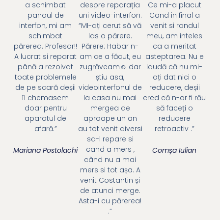
a schimbat
despre reparația
Ce mi-a placut
panoul de
uni video-interfon.
Cand in final a
interfon, mi am
“MI-ați cerut să vă
venit si randul
schimbat
las o părere.
meu, am inteles
părerea. Profesor!!
Părere: Habar n-
ca a meritat
A lucrat si reparat
am ce a făcut, eu
asteptarea. Nu e
până a rezolvat
zugrăveam☺ dar
laudă că nu mi-
toate problemele
știu asa,
ați dat nici o
de pe scară deșii
videointerfonul de
reducere, deșii
îl chemasem
la casa nu mai
cred că n-ar fi rău
doar pentru
mergea de
să faceți o
aparatul de
aproape un an
reducere
afară.”
au tot venit diversi
retroactiv .”
sa-l repare si
cand a mers ,
Mariana Postolachi
Comșa Iulian
când nu a mai
mers si tot așa. A
venit Costantin și
de atunci merge.
Asta-i cu părerea!
.”