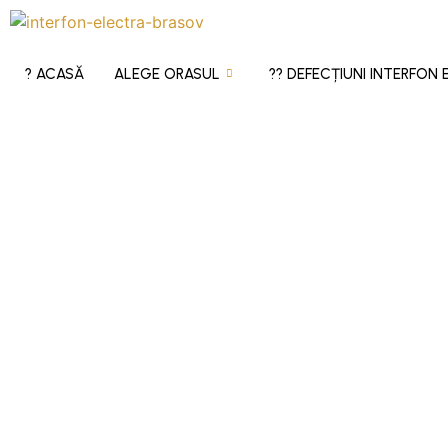
? ACASĂ
ALEGE ORASUL
?‍? DEFECȚIUNI INTERFON