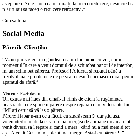
asteptarea. Nu e laudă că nu mi-ați dat nici o reducere, deșii cred că
n-ar fi rău să faceți o reducere retroactiv .”
Comșa Iulian
Social Media
Părerile Clienților
“V-am prins greu, mă gândeam că nu fac nimic cu voi, dar in
momentul în care a venit domnul de a schimbat panoul de interfon,
mi am schimbat părerea. Profesor!! A lucrat si reparat până a
rezolvat toate problemele de pe scară deșii îl chemasem doar pentru
aparatul de afară.”
Mariana Postolachi
Un extras mai haos din email-ul trimis de client la rugămintea
noastra de a ne spune o părere despre reparația uni video-interfon.
“MI-ați cerut să vă las o părere.
Părere: Habar n-am ce a făcut, eu zugrăveam☺ dar știu asa,
videointerfonul de la casa nu mai mergea de aproape un an au tot
venit diversi sa-l repare si cand a mers , când nu a mai mers si tot
așa. A venit Costantin și de atunci merge. Asta-i cu părerea! .”