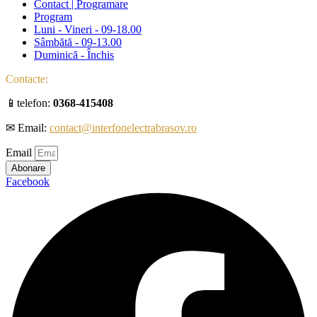
Contact | Programare
Program
Luni - Vineri - 09-18.00
Sâmbătă - 09-13.00
Duminică - Închis
Contacte:
📱telefon:
0368-415408
✉ Email:
contact@interfonelectrabrasov.ro
Email
Abonare
Facebook