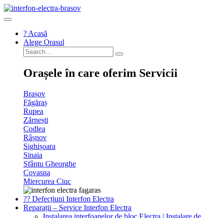
Sari
la
conținut
? Acasă
Alege Orasul
Orașele în care oferim Servicii
Brașov
Făgăraș
Rupea
Zărnești
Codlea
Râșnov
Sighișoara
Sinaia
Sfântu Gheorghe
Covasna
Miercurea Ciuc
?‍? Defecțiuni Interfon Electra
Reparații – Service Interfon Electra
Instalarea interfoanelor de bloc Electra | Instalare de