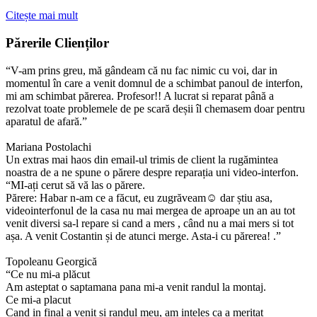
Citește mai mult
Părerile Clienților
“V-am prins greu, mă gândeam că nu fac nimic cu voi, dar in
momentul în care a venit domnul de a schimbat panoul de interfon,
mi am schimbat părerea. Profesor!! A lucrat si reparat până a
rezolvat toate problemele de pe scară deșii îl chemasem doar pentru
aparatul de afară.”
Mariana Postolachi
Un extras mai haos din email-ul trimis de client la rugămintea
noastra de a ne spune o părere despre reparația uni video-interfon.
“MI-ați cerut să vă las o părere.
Părere: Habar n-am ce a făcut, eu zugrăveam☺ dar știu asa,
videointerfonul de la casa nu mai mergea de aproape un an au tot
venit diversi sa-l repare si cand a mers , când nu a mai mers si tot
așa. A venit Costantin și de atunci merge. Asta-i cu părerea! .”
Topoleanu Georgică
“Ce nu mi-a plăcut
Am asteptat o saptamana pana mi-a venit randul la montaj.
Ce mi-a placut
Cand in final a venit si randul meu, am inteles ca a meritat