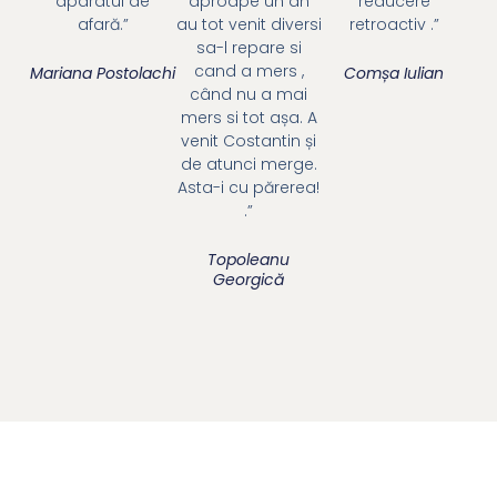
aparatul de
aproape un an
reducere
afară.”
au tot venit diversi
retroactiv .”
sa-l repare si
cand a mers ,
Mariana Postolachi
Comșa Iulian
când nu a mai
mers si tot așa. A
venit Costantin și
de atunci merge.
Asta-i cu părerea!
.”
Topoleanu
Georgică