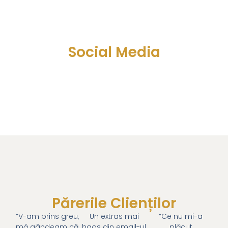
Social Media
Părerile Clienților
“V-am prins greu,
Un extras mai
“Ce nu mi-a
mă gândeam că
haos din email-ul
plăcut