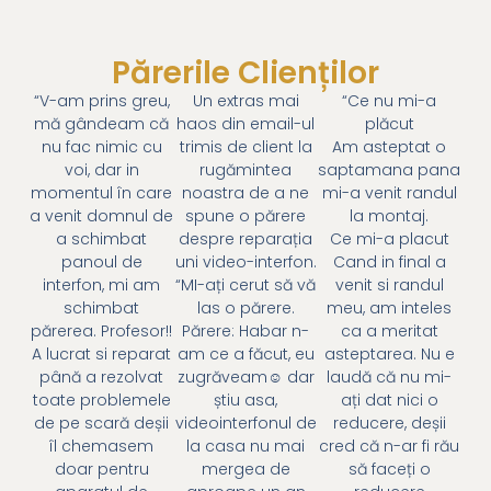
Părerile Clienților
“V-am prins greu,
Un extras mai
“Ce nu mi-a
mă gândeam că
haos din email-ul
plăcut
nu fac nimic cu
trimis de client la
Am asteptat o
voi, dar in
rugămintea
saptamana pana
momentul în care
noastra de a ne
mi-a venit randul
a venit domnul de
spune o părere
la montaj.
a schimbat
despre reparația
Ce mi-a placut
panoul de
uni video-interfon.
Cand in final a
interfon, mi am
“MI-ați cerut să vă
venit si randul
schimbat
las o părere.
meu, am inteles
părerea. Profesor!!
Părere: Habar n-
ca a meritat
A lucrat si reparat
am ce a făcut, eu
asteptarea. Nu e
până a rezolvat
zugrăveam☺ dar
laudă că nu mi-
toate problemele
știu asa,
ați dat nici o
de pe scară deșii
videointerfonul de
reducere, deșii
îl chemasem
la casa nu mai
cred că n-ar fi rău
doar pentru
mergea de
să faceți o