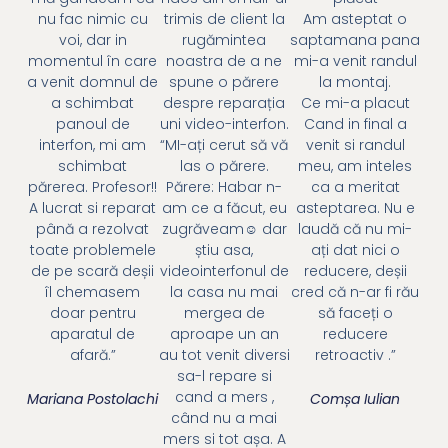
nu fac nimic cu
trimis de client la
Am asteptat o
voi, dar in
rugămintea
saptamana pana
momentul în care
noastra de a ne
mi-a venit randul
a venit domnul de
spune o părere
la montaj.
a schimbat
despre reparația
Ce mi-a placut
panoul de
uni video-interfon.
Cand in final a
interfon, mi am
“MI-ați cerut să vă
venit si randul
schimbat
las o părere.
meu, am inteles
părerea. Profesor!!
Părere: Habar n-
ca a meritat
A lucrat si reparat
am ce a făcut, eu
asteptarea. Nu e
până a rezolvat
zugrăveam☺ dar
laudă că nu mi-
toate problemele
știu asa,
ați dat nici o
de pe scară deșii
videointerfonul de
reducere, deșii
îl chemasem
la casa nu mai
cred că n-ar fi rău
doar pentru
mergea de
să faceți o
aparatul de
aproape un an
reducere
afară.”
au tot venit diversi
retroactiv .”
sa-l repare si
cand a mers ,
Mariana Postolachi
Comșa Iulian
când nu a mai
mers si tot așa. A