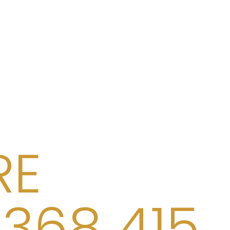
RE
368 415