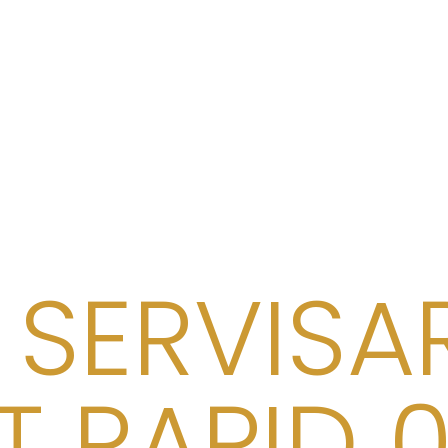
 SERVISA
 RAPID 0